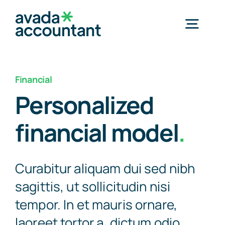
Skip
to
Togg
content
Navig
Home
Financial
Personalized
Services
financial model
.
Industries
Curabitur aliquam dui sed nibh
Resources
sagittis, ut sollicitudin nisi
tempor. In et mauris ornare,
About Us
laoreet tortor a, dictum odio.